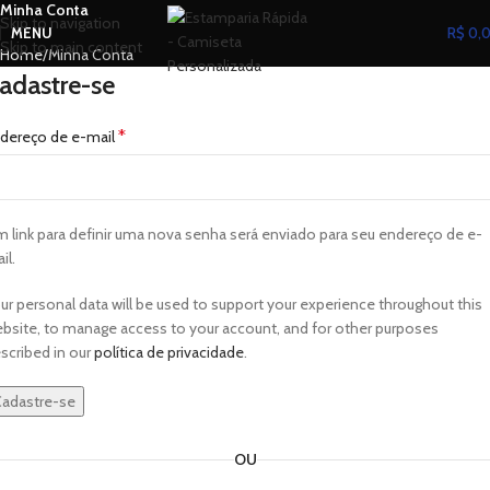
Minha Conta
Skip to navigation
MENU
R$
0,
Skip to main content
Home
Minha Conta
adastre-se
*
dereço de e-mail
 link para definir uma nova senha será enviado para seu endereço de e-
il.
ur personal data will be used to support your experience throughout this
bsite, to manage access to your account, and for other purposes
scribed in our
política de privacidade
.
adastre-se
OU