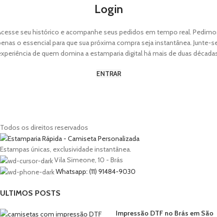
Login
Acesse seu histórico e acompanhe seus pedidos em tempo real. Pedimo
enas o essencial para que sua próxima compra seja instantânea. Junte-s
experiência de quem domina a estamparia digital há mais de duas décadas
ENTRAR
Fale com a gente! 👋
Informe seu WhatsApp e te atendemos agora
mesmo.
Todos os direitos reservados
SEU WHATSAPP *
Estampas únicas, exclusividade instantânea.
Vila Simeone, 10 - Brás
Whatsapp: (11) 91484-9030
Iniciar conversa
ULTIMOS POSTS
🔒 100% seguro
⚡ Resposta rápida
🎁 Sem compromisso
Impressão DTF no Brás em São