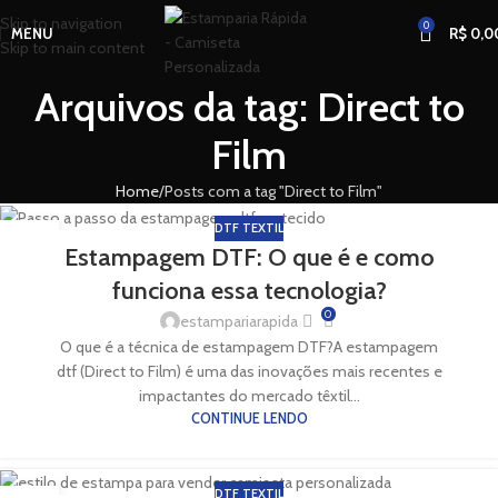
Skip to navigation
0
MENU
R$
0,0
Skip to main content
Arquivos da tag: Direct to
Film
Home
Posts com a tag "Direct to Film"
DTF TEXTIL
27
Estampagem DTF: O que é e como
AGO
funciona essa tecnologia?
0
estampariarapida
O que é a técnica de estampagem DTF?A estampagem
dtf (Direct to Film) é uma das inovações mais recentes e
impactantes do mercado têxtil...
CONTINUE LENDO
DTF TEXTIL