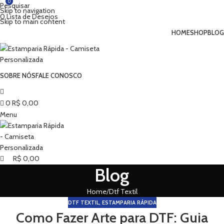
0
Pesquisar
Skip to navigation
0
Lista de Desejos
Skip to main content
HOME
SHOP
BLOG
SOBRE NÓS
FALE CONOSCO
0
R$
0,00
Menu
R$
0,00
Blog
Home
Dtf Textil
DTF TEXTIL
,
ESTAMPARIA RÁPIDA
Como Fazer Arte para DTF: Guia