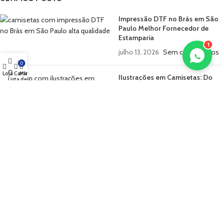
Impressão DTF no Brás em São
Paulo Melhor Fornecedor de
Estamparia
1
julho 13, 2026
Sem comentários
0
0
Loja
Carrinho
Minha conta
Ilustrações em Camisetas: Do
Lista de Desejos
Digital para o Tecido
julho 7, 2026
Sem comentários
POLITICAS DO SITE
Politica de Privacidade
Reembolso e Devolução
Termos e Condições
Feito com
Mpi Digital
2026