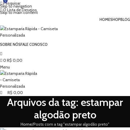
0
Pesquisar
Skip to navigation
0
Lista de Desejos
Skip to main content
HOME
SHOP
BLOG
SOBRE NÓS
FALE CONOSCO
0
R$
0,00
Menu
R$
0,00
Arquivos da tag: estampar
algodão preto
Home
Posts com a tag "estampar algodão preto"