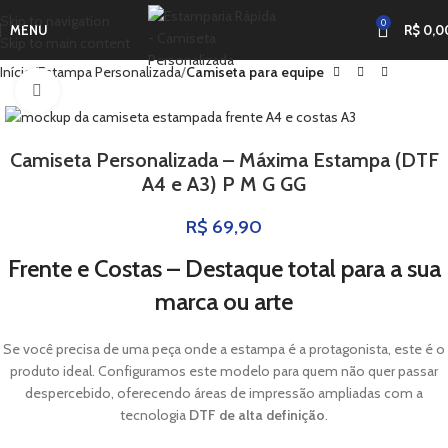
Skip to navigation
0
MENU
R$
0,0
Skip to main content
Início
Estampa Personalizada
Camiseta para equipe
Clique para ampliar
Camiseta Personalizada – Máxima Estampa (DTF
A4 e A3) P M G GG
R$
69,90
Frente e Costas – Destaque total para a sua
marca ou arte
Se você precisa de uma peça onde a estampa é a protagonista, este é o
produto ideal. Configuramos este modelo para quem não quer passar
despercebido, oferecendo áreas de impressão ampliadas com a
tecnologia
DTF de alta definição
.