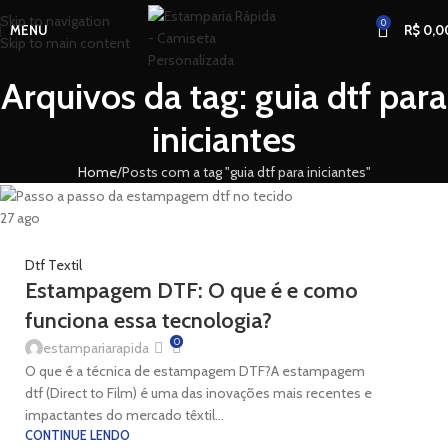
Skip to navigation
0
MENU
R$
0,0
Skip to main content
Arquivos da tag: guia dtf para
iniciantes
Home
Posts com a tag "guia dtf para iniciantes"
27
ago
Dtf Textil
Estampagem DTF: O que é e como
funciona essa tecnologia?
0
estampariarapida
O que é a técnica de estampagem DTF?A estampagem
dtf (Direct to Film) é uma das inovações mais recentes e
impactantes do mercado têxtil...
CONTINUE LENDO