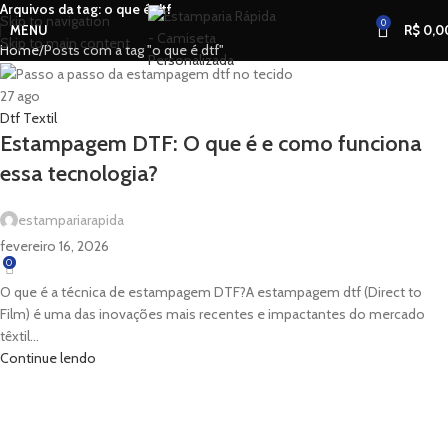
Arquivos da tag: o que é dtf
Skip to navigation
0
MENU
R$
0,0
Skip to main content
Home
Posts com a tag "o que é dtf"
27
ago
Dtf Textil
Estampagem DTF: O que é e como funciona
essa tecnologia?
estampariarapida
fevereiro 16, 2026
0
O que é a técnica de estampagem DTF?A estampagem dtf (Direct to
Film) é uma das inovações mais recentes e impactantes do mercado
têxtil...
Continue lendo